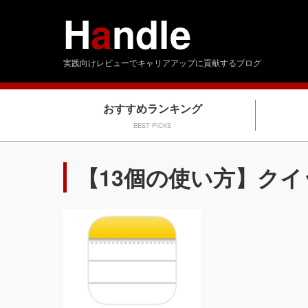
H
a
ndle
実践向けレビューでキャリアアップに貢献するブログ
おすすめランキング
BEST PICKS
【13個の使い方】ク